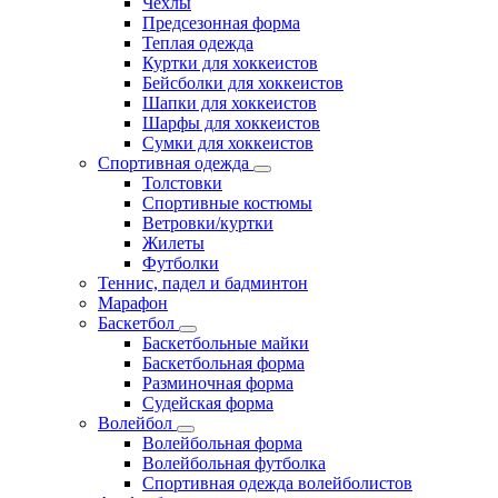
Чехлы
Предсезонная форма
Теплая одежда
Куртки для хоккеистов
Бейсболки для хоккеистов
Шапки для хоккеистов
Шарфы для хоккеистов
Сумки для хоккеистов
Спортивная одежда
Толстовки
Спортивные костюмы
Ветровки/куртки
Жилеты
Футболки
Теннис, падел и бадминтон
Марафон
Баскетбол
Баскетбольные майки
Баскетбольная форма
Разминочная форма
Судейская форма
Волейбол
Волейбольная форма
Волейбольная футболка
Спортивная одежда волейболистов