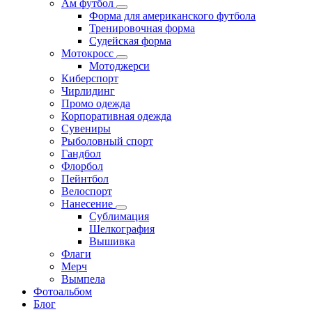
Ам футбол
Форма для американского футбола
Тренировочная форма
Судейская форма
Мотокросс
Мотоджерси
Киберспорт
Чирлидинг
Промо одежда
Корпоративная одежда
Сувениры
Рыболовный спорт
Гандбол
Флорбол
Пейнтбол
Велоспорт
Нанесение
Сублимация
Шелкография
Вышивка
Флаги
Мерч
Вымпела
Фотоальбом
Блог