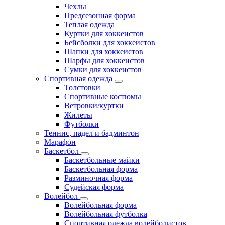
Чехлы
Предсезонная форма
Теплая одежда
Куртки для хоккеистов
Бейсболки для хоккеистов
Шапки для хоккеистов
Шарфы для хоккеистов
Сумки для хоккеистов
Спортивная одежда
Толстовки
Спортивные костюмы
Ветровки/куртки
Жилеты
Футболки
Теннис, падел и бадминтон
Марафон
Баскетбол
Баскетбольные майки
Баскетбольная форма
Разминочная форма
Судейская форма
Волейбол
Волейбольная форма
Волейбольная футболка
Спортивная одежда волейболистов