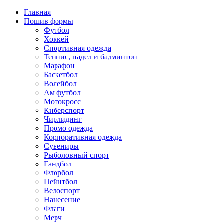
Главная
Пошив формы
Футбол
Хоккей
Спортивная одежда
Теннис, падел и бадминтон
Марафон
Баскетбол
Волейбол
Ам футбол
Мотокросс
Киберспорт
Чирлидинг
Промо одежда
Корпоративная одежда
Сувениры
Рыболовный спорт
Гандбол
Флорбол
Пейнтбол
Велоспорт
Нанесение
Флаги
Мерч