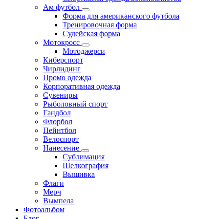
Ам футбол
Форма для американского футбола
Тренировочная форма
Судейская форма
Мотокросс
Мотоджерси
Киберспорт
Чирлидинг
Промо одежда
Корпоративная одежда
Сувениры
Рыболовный спорт
Гандбол
Флорбол
Пейнтбол
Велоспорт
Нанесение
Сублимация
Шелкография
Вышивка
Флаги
Мерч
Вымпела
Фотоальбом
Блог