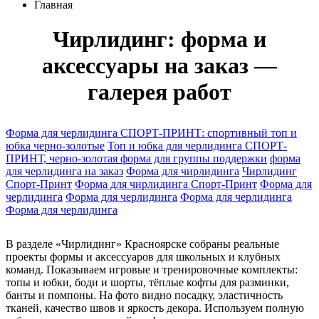
Главная
Чирлидинг: форма и
аксессуары на заказ —
галерея работ
Форма для черлидинга СПОРТ-ПРИНТ: спортивный топ и
юбка черно-золотые
Топ и юбка для черлидинга СПОРТ-
ПРИНТ, черно-золотая форма для группы поддержки
форма
для черлидинга на заказ
Форма для чирлидинга
Чирлидинг
Спорт-Принт
Форма для чирлидинга Спорт-Принт
Форма для
черлидинга
Форма для черлидинга
Форма для черлидинга
Форма для черлидинга
В разделе «Чирлидинг» Красноярске собраны реальные
проекты формы и аксессуаров для школьных и клубных
команд. Показываем игровые и тренировочные комплекты:
топы и юбки, боди и шорты, тёплые кофты для разминки,
банты и помпоны. На фото видно посадку, эластичность
тканей, качество швов и яркость декора. Используем полную