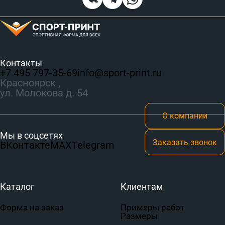
Контакты
+7 495 797‑35-69
info@sport-print.ru
Красноярск ,
ул. Молокова д. 54
О компании
Мы в соцсетях
Заказать звонок
ВКонтакте
MAX
Telegram
Каталог
Клиентам
Форма на заказ
Примеры работ
Размеры