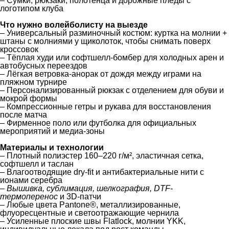
– Сумки, рюкзаки, полотенца и дорожные пледы с
логотипом клуба
Что нужно волейболисту на выезде
– Универсальный разминочный костюм: куртка на молнии +
штаны с молниями у щиколоток, чтобы снимать поверх
кроссовок
– Тёплая худи или софтшелл-бомбер для холодных арен и
автобусных переездов
– Лёгкая ветровка-анорак от дождя между играми на
пляжном турнире
– Персонализированный рюкзак с отделением для обуви и
мокрой формы
– Компрессионные гетры и рукава для восстановления
после матча
– Фирменное поло или футболка для официальных
мероприятий и медиа-зоны
Материалы и технологии
– Плотный полиэстер 160–220 г/м², эластичная сетка,
софтшелл и таслан
– Влагоотводящие dry-fit и антибактериальные нити с
ионами серебра
–
Вышивка, сублимация, шелкография, DTF-
термоперенос
и 3D-патчи
– Любые цвета Pantone®, металлизированные,
флуоресцентные и светоотражающие чернила
– Усиленные плоские швы Flatlock, молнии YKK,