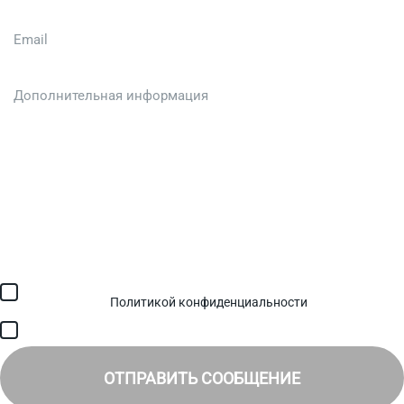
Загрузить файл (до 6 МБ)
Я соглашаюсь с обработкой персональных данных в
соответствии с
Политикой конфиденциальности
и получением
SMS для авторизации/сервисных уведомлений.
Я соглашаюсь на получение рассылки, информации об акциях и
специальных предложениях.
ОТПРАВИТЬ СООБЩЕНИЕ