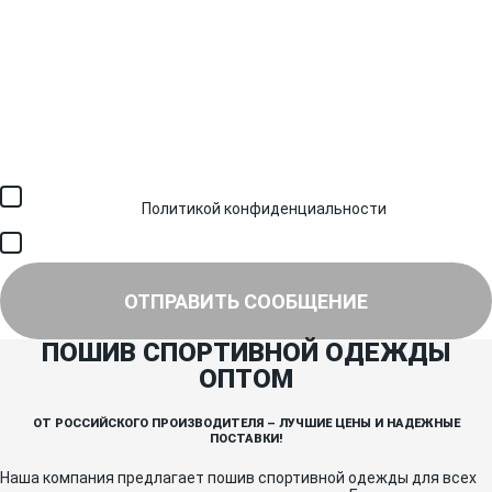
Загрузить файл (до 6 МБ)
Я соглашаюсь с обработкой персональных данных в
соответствии с
Политикой конфиденциальности
и получением
SMS для авторизации/сервисных уведомлений.
Я соглашаюсь на получение рассылки, информации об акциях и
специальных предложениях.
ОТПРАВИТЬ СООБЩЕНИЕ
ПОШИВ СПОРТИВНОЙ ОДЕЖДЫ
ОПТОМ
ОТ РОССИЙСКОГО ПРОИЗВОДИТЕЛЯ – ЛУЧШИЕ ЦЕНЫ И НАДЕЖНЫЕ
ПОСТАВКИ!
Наша компания предлагает пошив спортивной одежды для всех