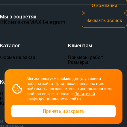
О компании
Мы в соцсетях
Заказать звонок
ВКонтакте
MAX
Telegram
Каталог
Клиентам
Форма на заказ
Примеры работ
Размеры
Мы используем cookies для улучшения
Компания
Документы
работы сайта. Продолжая пользоваться
сайтом, вы соглашаетесь с использованием
О компании
Пользовательское
файлов cookie, а также с
Политикой
Новости
соглашение
конфиденциальности
сайта.
Контакты
Политика
конфиденциальности
Принять и закрыть
ИП Семериков П. В.
© 2026 СПОРТ-ПРИНТ. Все права
защищены