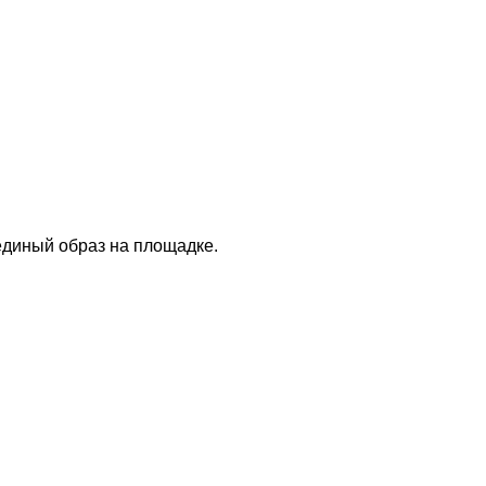
единый образ на площадке.
нтакты
О Спорт-Принт