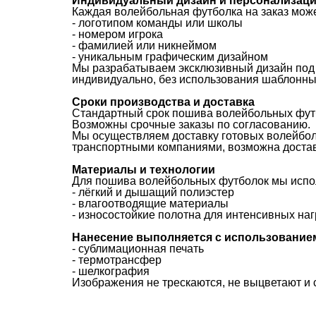
Индивидуальный дизайн и персонализац
Каждая волейбольная футболка на заказ може
- логотипом команды или школы
- номером игрока
- фамилией или никнеймом
- уникальным графическим дизайном
Мы разрабатываем эксклюзивный дизайн под з
индивидуально, без использования шаблонны
Сроки производства и доставка
Стандартный срок пошива волейбольных фут
Возможны срочные заказы по согласованию.
Мы осуществляем доставку готовых волейбо
транспортными компаниями, возможна достав
Материалы и технологии
Для пошива волейбольных футболок мы испо
- лёгкий и дышащий полиэстер
- влагоотводящие материалы
- износостойкие полотна для интенсивных наг
Нанесение выполняется с использование
- сублимационная печать
- термотрансфер
- шелкография
Изображения не трескаются, не выцветают и 