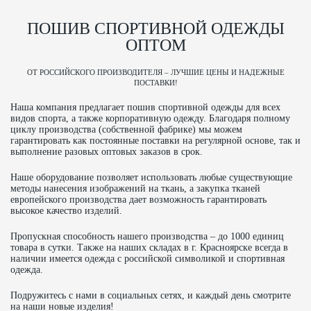
Спортивная одежда
ПОШИВ СПОРТИВНОЙ ОДЕЖДЫ
ОПТОМ
Толстовки
ОТ РОССИЙСКОГО ПРОИЗВОДИТЕЛЯ – ЛУЧШИЕ ЦЕНЫ И НАДЕЖНЫЕ
Спортивные костюмы
ПОСТАВКИ!
Наша компания предлагает пошив спортивной одежды для всех
Ветровки/куртки
видов спорта, а также корпоративную одежду. Благодаря полному
циклу производства (собственной фабрике) мы можем
гарантировать как постоянные поставки на регулярной основе, так и
Жилеты
выполнение разовых оптовых заказов в срок.
Футболки
Наше оборудование позволяет использовать любые существующие
методы нанесения изображений на ткань, а закупка тканей
европейского производства дает возможность гарантировать
Теннис, падел и бадминтон
высокое качество изделий.
Пропускная способность нашего производства – до 1000 единиц
Марафон
товара в сутки. Также на наших складах в г. Красноярске всегда в
наличии имеется одежда с российской символикой и спортивная
одежда.
Баскетбол
Подружитесь с нами в социальных сетях, и каждый день смотрите
на наши новые изделия!