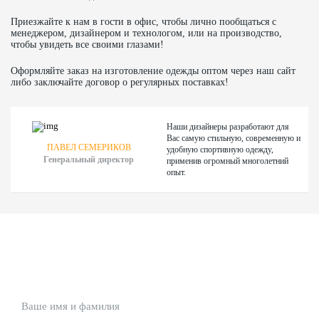
Баскетбольные майки
Приезжайте к нам в гости в офис, чтобы лично пообщаться с
менеджером, дизайнером и технологом, или на производство,
Баскетбольная форма
чтобы увидеть все своими глазами!
Разминочная форма
Оформляйте заказ на изготовление одежды оптом через наш сайт
либо заключайте договор о регулярных поставках!
Судейская форма
Наши дизайнеры разработают для
Волейбол
Вас самую стильную, современную и
ПАВЕЛ СЕМЕРИКОВ
удобную спортивную одежду,
Генеральный директор
применив огромный многолетний
опыт.
Волейбольная форма
Волейбольная футболка
ЗАДАЙТЕ ВАШ ВОПРОС
Спортивная одежда волейболистов
или кратко опишите ситуацию. Мы очень быстро
свяжемся с вами :)
Ам футбол