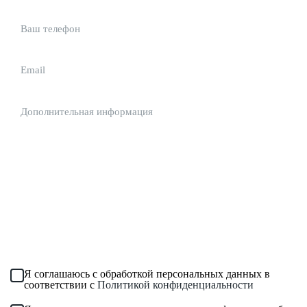
Форма для американского футбола
Тренировочная форма
Судейская форма
Мотокросс
Мотоджерси
Киберспорт
Чирлидинг
Загрузить файл (до 6 МБ)
Промо одежда
Корпоративная одежда
Я соглашаюсь с обработкой персональных данных в
соответствии с
Политикой конфиденциальности
Сувениры