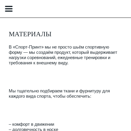
МАТЕРИАЛЫ
В «Спорт‑Принт» мы не просто шьём спортивную
Войти
форму — мы создаём продукт, который выдерживает
нагрузки соревнований, ежедневные тренировки и
требования к внешнему виду.
Главная
Пошив формы
Мы тщательно подбираем ткани и фурнитуру для
каждого вида спорта, чтобы обеспечить:
Футбол
Футбольная форма
– комфорт в движении
– долговечность в носке
Детская футбольная форма