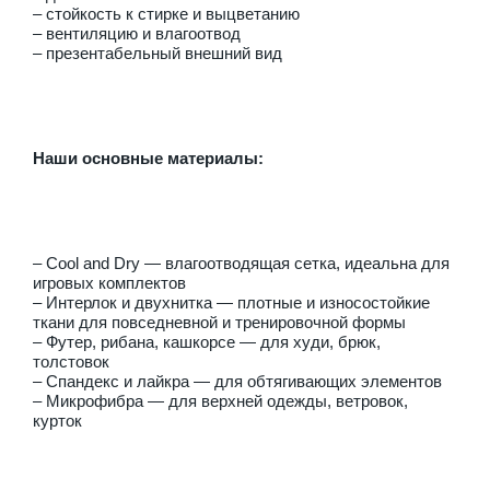
– стойкость к стирке и выцветанию
– вентиляцию и влагоотвод
Женская футбольная форма
– презентабельный внешний вид
Футбольные костюмы
Вратарская футбольная форма
Наши основные материалы:
Гетры
Капитанские повязки
–
Cool and Dry
— влагоотводящая сетка, идеальна для
игровых комплектов
–
Интерлок и двухнитка
— плотные и износостойкие
Форма рефери
ткани для повседневной и тренировочной формы
–
Футер, рибана, кашкорсе
— для худи, брюк,
Нанесение на форму
толстовок
–
Спандекс и лайкра
— для обтягивающих элементов
–
Микрофибра
— для верхней одежды, ветровок,
Хоккей
курток
Хоккейный свитер