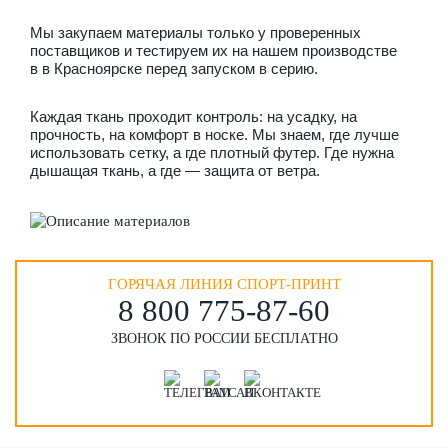
Гамаши
Мы закупаем материалы только у проверенных
поставщиков и тестируем их на нашем производстве
в
в Красноярске
перед запуском в серию.
Чехлы
Каждая ткань проходит контроль: на усадку, на
Предсезонная форма
прочность, на комфорт в носке. Мы знаем, где лучше
использовать сетку, а где плотный футер. Где нужна
дышащая ткань, а где — защита от ветра.
Теплая одежда
Куртки для хоккеистов
Бейсболки для хоккеистов
ГОРЯЧАЯ ЛИНИЯ СПОРТ-ПРИНТ
8 800 775‑87-60
Шапки для хоккеистов
ЗВОНОК ПО РОССИИ БЕСПЛАТНО
Шарфы для хоккеистов
Сумки для хоккеистов