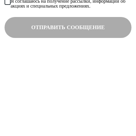
Я соглашаюсь на получение рассылки, информации об
акциях и специальных предложениях.
Рыболовный спорт
ОТПРАВИТЬ СООБЩЕНИЕ
Гандбол
Флорбол
Пейнтбол
Велоспорт
Нанесение
Сублимация
Шелкография
Вышивка