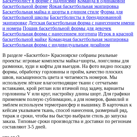
Баскетболист в форме с надписями
Команда в одинаковой
баскетбольной форме
Яркая баскетбольная экипировка
Баскетбольная майка и шорты в едином стиле
Форма для
баскетбольной школы
Баскетболисты в брендированной
экипировке
Детская баскетбольная форма с нанесением имени
и номера
Пошив баскетбольной формы для девочек
Баскетбольная форма с нанесением логотипа
Игрок в красной
баскетбольной майке
Командная баскетбольная экипировка
Баскетбольная форма с индивидуальным дизайном
В разделе «Баскетбол» Красноярске собраны реальные
проекты: игровые комплекты майка+шорты, лонгсливы для
разминки, худи и кофты для выездов. На фото видно посадку
формы, обработку горловины и пройм, качество плоских
швов, насыщенность цвета и читаемость номеров. Мы
используем лёгкие влагоотводящие ткани с сетчатыми
вставками, крой реглан или втачной под задачу, варианты
горловины V или круг, настройку длины шорт. Для графики
применяем полную сублимацию, а для номеров, фамилий и
эмблем используем термотрансфер и вышивку. В карточках к
кейсам указываем ткань, способ нанесения, размерный ряд,
тираж и сроки, чтобы вы быстро выбрали стиль до запуска
заказа. Типовые сроки производства и доставки по регионам
составляют 3-5 дней.