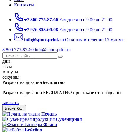
Контакты
+7 800 775-87-60
Ежедневно с 9:00 до 21:00
+7 926 858-66-08
Ежедневно с 9:00 до 21:00
info@sport-print.ru
Ответим в течение 15 минут
8 800 775-87-60
info@sport-print.ru
дни
часы
минуты
секунды
Разработка дизайна
бесплатно
Разработка дизайна БЕСПЛАТНО при заказе от 5 изделий
заказать
Баскетбол
Печать
Сувенирная
Флаги
Бейсбол