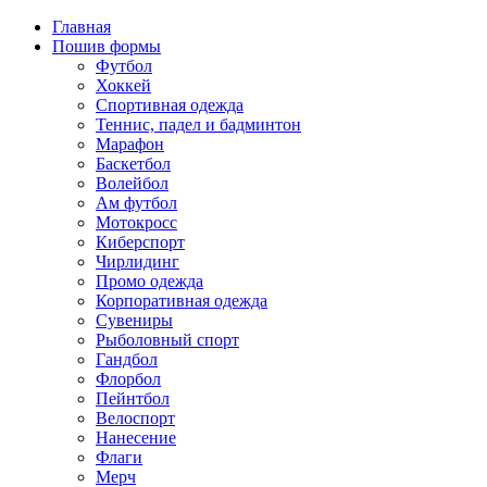
Главная
Пошив формы
Футбол
Хоккей
Спортивная одежда
Теннис, падел и бадминтон
Марафон
Баскетбол
Волейбол
Ам футбол
Мотокросс
Киберспорт
Чирлидинг
Промо одежда
Корпоративная одежда
Сувениры
Рыболовный спорт
Гандбол
Флорбол
Пейнтбол
Велоспорт
Нанесение
Флаги
Мерч