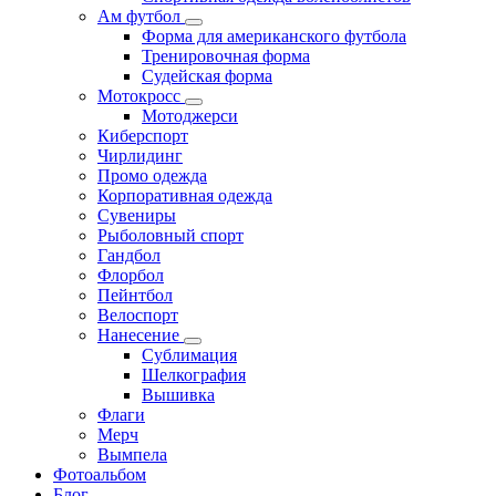
Ам футбол
Форма для американского футбола
Тренировочная форма
Судейская форма
Мотокросс
Мотоджерси
Киберспорт
Чирлидинг
Промо одежда
Корпоративная одежда
Сувениры
Рыболовный спорт
Гандбол
Флорбол
Пейнтбол
Велоспорт
Нанесение
Сублимация
Шелкография
Вышивка
Флаги
Мерч
Вымпела
Фотоальбом
Блог