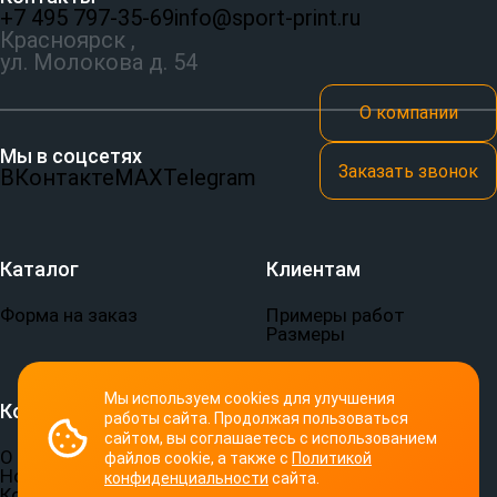
+7 495 797‑35-69
info@sport-print.ru
Красноярск ,
ул. Молокова д. 54
О компании
Мы в соцсетях
Заказать звонок
ВКонтакте
MAX
Telegram
Каталог
Клиентам
Форма на заказ
Примеры работ
Размеры
Мы используем cookies для улучшения
Компания
Документы
работы сайта. Продолжая пользоваться
сайтом, вы соглашаетесь с использованием
О компании
Пользовательское
файлов cookie, а также с
Политикой
Новости
соглашение
конфиденциальности
сайта.
Контакты
Политика