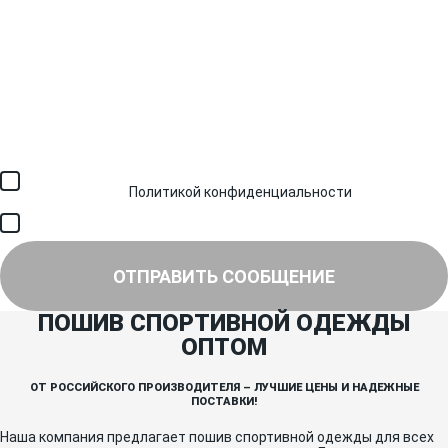
Загрузить файл (до 6 МБ)
Я соглашаюсь с обработкой персональных данных в
соответствии с
Политикой конфиденциальности
и получением
SMS для авторизации/сервисных уведомлений.
Я соглашаюсь на получение рассылки, информации об акциях и
специальных предложениях.
ОТПРАВИТЬ СООБЩЕНИЕ
ПОШИВ СПОРТИВНОЙ ОДЕЖДЫ
ОПТОМ
ОТ РОССИЙСКОГО ПРОИЗВОДИТЕЛЯ – ЛУЧШИЕ ЦЕНЫ И НАДЕЖНЫЕ
ПОСТАВКИ!
Наша компания предлагает пошив спортивной одежды для всех