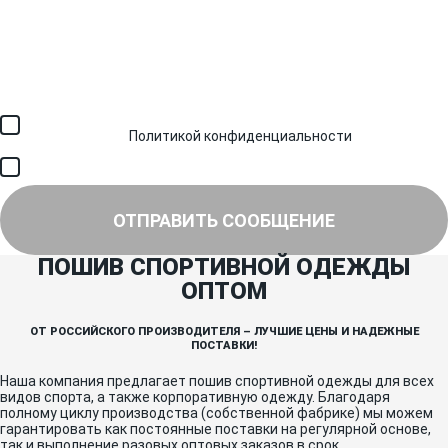
Загрузить файл (до 6 МБ)
Я соглашаюсь с обработкой персональных данных в
соответствии с
Политикой конфиденциальности
и получением
SMS для авторизации/сервисных уведомлений.
Я соглашаюсь на получение рассылки, информации об акциях и
специальных предложениях.
ОТПРАВИТЬ СООБЩЕНИЕ
ПОШИВ СПОРТИВНОЙ ОДЕЖДЫ
ОПТОМ
ОТ РОССИЙСКОГО ПРОИЗВОДИТЕЛЯ – ЛУЧШИЕ ЦЕНЫ И НАДЕЖНЫЕ
ПОСТАВКИ!
Наша компания предлагает пошив спортивной одежды для всех
видов спорта, а также корпоративную одежду. Благодаря
полному циклу производства (собственной фабрике) мы можем
гарантировать как постоянные поставки на регулярной основе,
так и выполнение разовых оптовых заказов в срок.