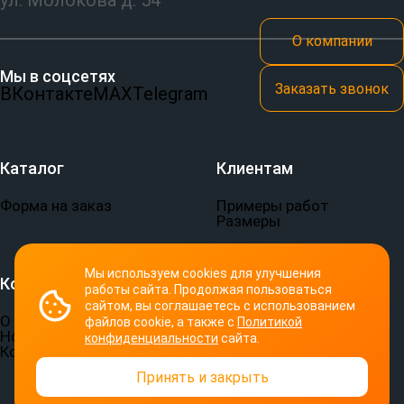
ул. Молокова д. 54
О компании
Мы в соцсетях
Заказать звонок
ВКонтакте
MAX
Telegram
Каталог
Клиентам
Форма на заказ
Примеры работ
Размеры
Мы используем cookies для улучшения
Компания
Документы
работы сайта. Продолжая пользоваться
сайтом, вы соглашаетесь с использованием
О компании
Пользовательское
файлов cookie, а также с
Политикой
Новости
соглашение
конфиденциальности
сайта.
Контакты
Политика
конфиденциальности
Принять и закрыть