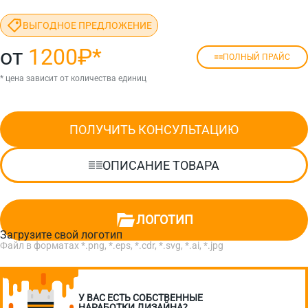
ВЫГОДНОЕ ПРЕДЛОЖЕНИЕ
от
1200₽
*
ПОЛНЫЙ ПРАЙС
* цена зависит от количества единиц
ПОЛУЧИТЬ КОНСУЛЬТАЦИЮ
ОПИСАНИЕ ТОВАРА
ЛОГОТИП
Загрузите свой логотип
Файл в форматах *.png, *.eps, *.cdr, *.svg, *.ai, *.jpg
У ВАС ЕСТЬ СОБСТВЕННЫЕ
НАРАБОТКИ ДИЗАЙНА?