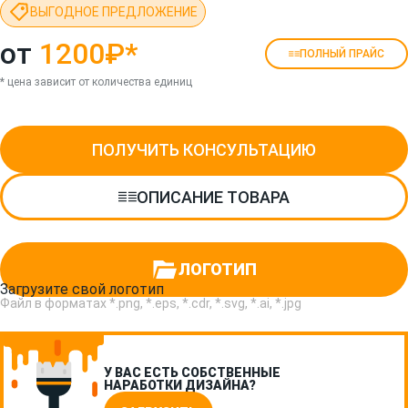
ВЫГОДНОЕ ПРЕДЛОЖЕНИЕ
от
1200₽
*
ПОЛНЫЙ ПРАЙС
* цена зависит от количества единиц
ПОЛУЧИТЬ КОНСУЛЬТАЦИЮ
ОПИСАНИЕ ТОВАРА
ЛОГОТИП
Загрузите свой логотип
Файл в форматах *.png, *.eps, *.cdr, *.svg, *.ai, *.jpg
У ВАС ЕСТЬ СОБСТВЕННЫЕ
НАРАБОТКИ ДИЗАЙНА?