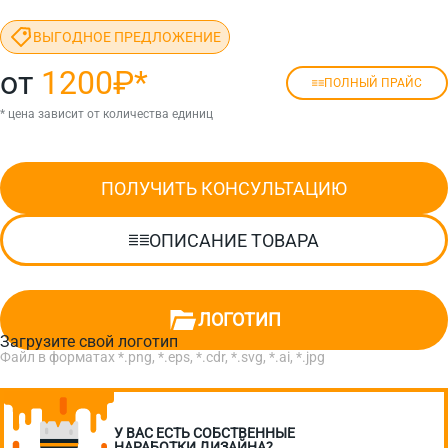
ВЫГОДНОЕ ПРЕДЛОЖЕНИЕ
от
1200₽
*
ПОЛНЫЙ ПРАЙС
* цена зависит от количества единиц
ПОЛУЧИТЬ КОНСУЛЬТАЦИЮ
ОПИСАНИЕ ТОВАРА
ЛОГОТИП
Загрузите свой логотип
Файл в форматах *.png, *.eps, *.cdr, *.svg, *.ai, *.jpg
У ВАС ЕСТЬ СОБСТВЕННЫЕ
НАРАБОТКИ ДИЗАЙНА?