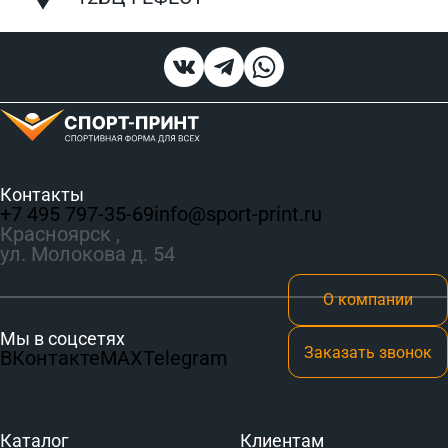
Контакты
+7 495 797‑35-69
info@sport-print.ru
Красноярск ,
ул. Молокова д. 54
О компании
Мы в соцсетях
Заказать звонок
ВКонтакте
MAX
Telegram
Каталог
Клиентам