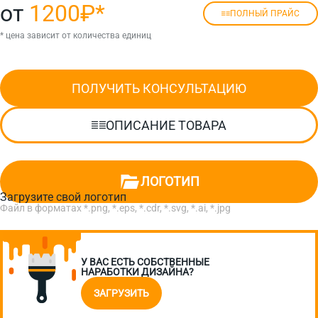
от
1200₽
*
ПОЛНЫЙ ПРАЙС
* цена зависит от количества единиц
ПОЛУЧИТЬ КОНСУЛЬТАЦИЮ
ОПИСАНИЕ ТОВАРА
ЛОГОТИП
Загрузите свой логотип
Файл в форматах *.png, *.eps, *.cdr, *.svg, *.ai, *.jpg
У ВАС ЕСТЬ СОБСТВЕННЫЕ
НАРАБОТКИ ДИЗАЙНА?
ЗАГРУЗИТЬ