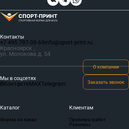
Контакты
+7 495 797‑35-69
info@sport-print.ru
Красноярск ,
ул. Молокова д. 54
О компании
Мы в соцсетях
Заказать звонок
ВКонтакте
MAX
Telegram
Каталог
Клиентам
Форма на заказ
Примеры работ
Размеры