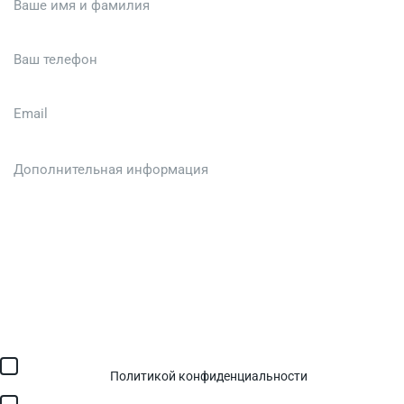
Загрузить файл (до 6 МБ)
Я соглашаюсь с обработкой персональных данных в
соответствии с
Политикой конфиденциальности
и получением
SMS для авторизации/сервисных уведомлений.
Я соглашаюсь на получение рассылки, информации об акциях и