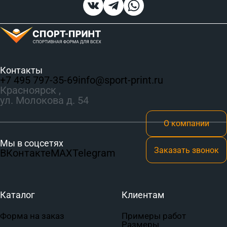
Контакты
+7 495 797‑35-69
info@sport-print.ru
Красноярск ,
ул. Молокова д. 54
О компании
Мы в соцсетях
Заказать звонок
ВКонтакте
MAX
Telegram
Каталог
Клиентам
Форма на заказ
Примеры работ
Размеры