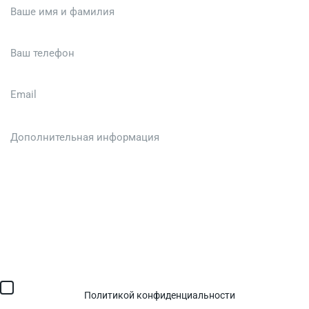
Загрузить файл (до 6 МБ)
Я соглашаюсь с обработкой персональных данных в
соответствии с
Политикой конфиденциальности
и получением
SMS для авторизации/сервисных уведомлений.