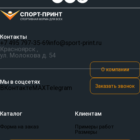
Контакты
+7 495 797‑35-69
info@sport-print.ru
Красноярск ,
ул. Молокова д. 54
О компании
Мы в соцсетях
Заказать звонок
ВКонтакте
MAX
Telegram
Каталог
Клиентам
Форма на заказ
Примеры работ
Размеры