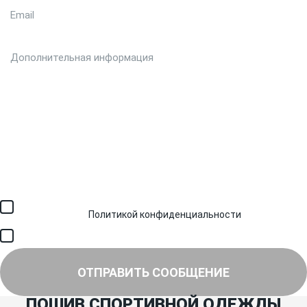
Загрузить файл (до 6 МБ)
Я соглашаюсь с обработкой персональных данных в
соответствии с
Политикой конфиденциальности
и получением
SMS для авторизации/сервисных уведомлений.
Я соглашаюсь на получение рассылки, информации об акциях и
специальных предложениях.
ОТПРАВИТЬ СООБЩЕНИЕ
ПОШИВ СПОРТИВНОЙ ОДЕЖДЫ