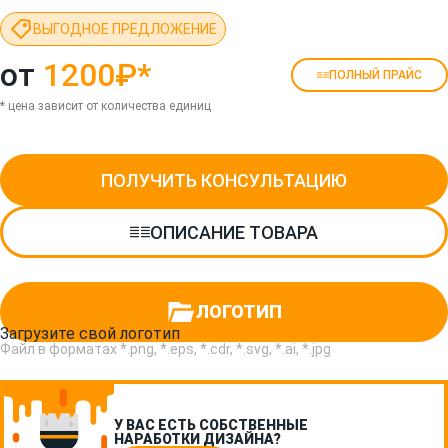
ВЫГОДНОЕ ПРЕДЛОЖЕНИЕ
от
1200₽
*
ПОЛНЫЙ ПРАЙС
* цена зависит от количества единиц
ПОЛУЧИТЬ КОНСУЛЬТАЦИЮ
ОПИСАНИЕ ТОВАРА
ЛОГОТИП
Загрузите свой логотип
Файл в форматах *.png, *.eps, *.cdr, *.svg, *.ai, *.jpg
У ВАС ЕСТЬ СОБСТВЕННЫЕ
НАРАБОТКИ ДИЗАЙНА?