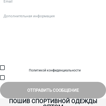
Загрузить файл (до 6 МБ)
Я соглашаюсь с обработкой персональных данных в
соответствии с
Политикой конфиденциальности
и получением
SMS для авторизации/сервисных уведомлений.
Я соглашаюсь на получение рассылки, информации об акциях и
специальных предложениях.
ОТПРАВИТЬ СООБЩЕНИЕ
ПОШИВ СПОРТИВНОЙ ОДЕЖДЫ