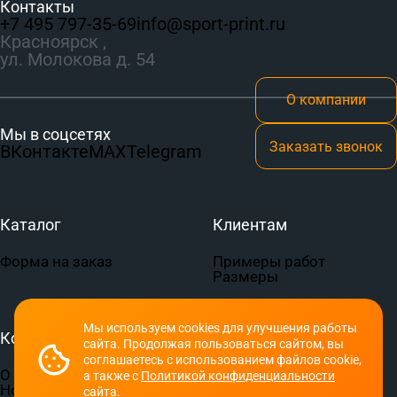
Контакты
+7 495 797‑35-69
info@sport-print.ru
Красноярск ,
ул. Молокова д. 54
О компании
Мы в соцсетях
Заказать звонок
ВКонтакте
MAX
Telegram
Каталог
Клиентам
Форма на заказ
Примеры работ
Размеры
Мы используем cookies для улучшения работы
Компания
Документы
сайта. Продолжая пользоваться сайтом, вы
соглашаетесь с использованием файлов cookie,
О компании
Пользовательское
а также с
Политикой конфиденциальности
Новости
соглашение
сайта.