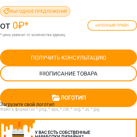
ВЫГОДНОЕ ПРЕДЛОЖЕНИЕ
от
0₽
*
ПОЛНЫЙ ПРАЙС
* цена зависит от количества единиц
ПОЛУЧИТЬ КОНСУЛЬТАЦИЮ
ОПИСАНИЕ ТОВАРА
ЛОГОТИП
Загрузите свой логотип
Файл в форматах *.png, *.eps, *.cdr, *.svg, *.ai, *.jpg
У ВАС ЕСТЬ СОБСТВЕННЫЕ
НАРАБОТКИ ДИЗАЙНА?