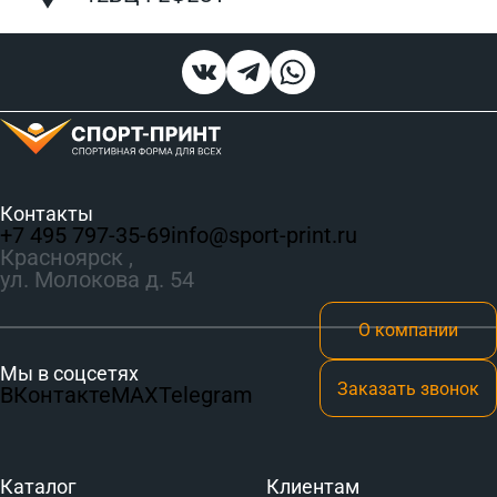
Контакты
+7 495 797‑35-69
info@sport-print.ru
Красноярск ,
ул. Молокова д. 54
О компании
Мы в соцсетях
Заказать звонок
ВКонтакте
MAX
Telegram
Каталог
Клиентам