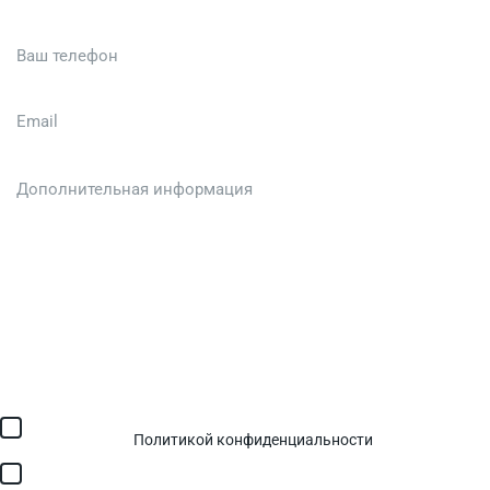
Загрузить файл (до 6 МБ)
Я соглашаюсь с обработкой персональных данных в
соответствии с
Политикой конфиденциальности
и получением
SMS для авторизации/сервисных уведомлений.
Я соглашаюсь на получение рассылки, информации об акциях и
специальных предложениях.