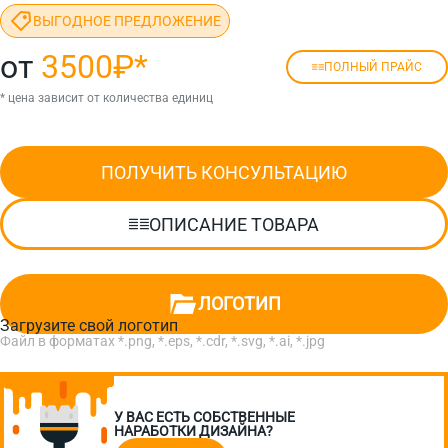
ВЫГОДНОЕ ПРЕДЛОЖЕНИЕ
от
3500₽
*
ПОЛНЫЙ ПРАЙС
* цена зависит от количества единиц
ПОЛУЧИТЬ КОНСУЛЬТАЦИЮ
ОПИСАНИЕ ТОВАРА
ЛОГОТИП
Загрузите свой логотип
Файл в форматах *.png, *.eps, *.cdr, *.svg, *.ai, *.jpg
У ВАС ЕСТЬ СОБСТВЕННЫЕ
НАРАБОТКИ ДИЗАЙНА?