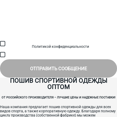
Загрузить файл (до 6 МБ)
Я соглашаюсь с обработкой персональных данных в
соответствии с
Политикой конфиденциальности
и получением
SMS для авторизации/сервисных уведомлений.
Я соглашаюсь на получение рассылки, информации об акциях и
специальных предложениях.
ОТПРАВИТЬ СООБЩЕНИЕ
ПОШИВ СПОРТИВНОЙ ОДЕЖДЫ
ОПТОМ
ОТ РОССИЙСКОГО ПРОИЗВОДИТЕЛЯ – ЛУЧШИЕ ЦЕНЫ И НАДЕЖНЫЕ ПОСТАВКИ!
Наша компания предлагает пошив спортивной одежды для всех
видов спорта, а также корпоративную одежду. Благодаря полному
циклу производства (собственной фабрике) мы можем