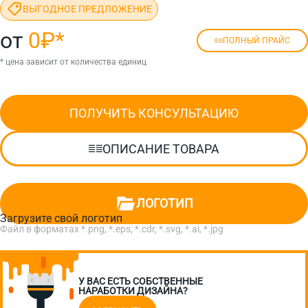
ВЫГОДНОЕ ПРЕДЛОЖЕНИЕ
от
0₽
*
ПОЛНЫЙ ПРАЙС
* цена зависит от количества единиц
ПОЛУЧИТЬ КОНСУЛЬТАЦИЮ
ОПИСАНИЕ ТОВАРА
ЛОГОТИП
Загрузите свой логотип
Файл в форматах *.png, *.eps, *.cdr, *.svg, *.ai, *.jpg
У ВАС ЕСТЬ СОБСТВЕННЫЕ
НАРАБОТКИ ДИЗАЙНА?