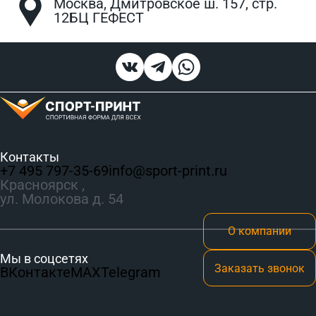
Москва, Дмитровское ш. 157, стр.
12БЦ ГЕФЕСТ
Контакты
+7 495 797‑35-69
info@sport-print.ru
Красноярск ,
ул. Молокова д. 54
О компании
Мы в соцсетях
Заказать звонок
ВКонтакте
MAX
Telegram