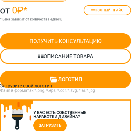
от
0₽
*
ПОЛНЫЙ ПРАЙС
* цена зависит от количества единиц
ПОЛУЧИТЬ КОНСУЛЬТАЦИЮ
ОПИСАНИЕ ТОВАРА
ЛОГОТИП
Загрузите свой логотип
Файл в форматах *.png, *.eps, *.cdr, *.svg, *.ai, *.jpg
У ВАС ЕСТЬ СОБСТВЕННЫЕ
НАРАБОТКИ ДИЗАЙНА?
ЗАГРУЗИТЬ