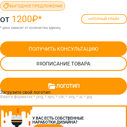
ВЫГОДНОЕ ПРЕДЛОЖЕНИЕ
от
1200₽
*
ПОЛНЫЙ ПРАЙС
* цена зависит от количества единиц
ПОЛУЧИТЬ КОНСУЛЬТАЦИЮ
ОПИСАНИЕ ТОВАРА
ЛОГОТИП
Загрузите свой логотип
Файл в форматах *.png, *.eps, *.cdr, *.svg, *.ai, *.jpg
У ВАС ЕСТЬ СОБСТВЕННЫЕ
НАРАБОТКИ ДИЗАЙНА?