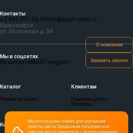
Контакты
+7 495 797‑35-69
info@sport-print.ru
Красноярск ,
ул. Молокова д. 54
О компании
Мы в соцсетях
Заказать звонок
ВКонтакте
MAX
Telegram
Каталог
Клиентам
Форма на заказ
Примеры работ
Размеры
Мы используем cookies для улучшения
Компания
Документы
работы сайта. Продолжая пользоваться
сайтом, вы соглашаетесь с использованием