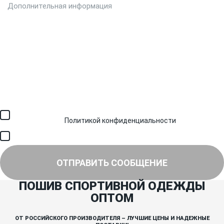
Загрузить файл (до 6 МБ)
Я соглашаюсь с обработкой персональных данных в
соответствии с
Политикой конфиденциальности
и получением
SMS для авторизации/сервисных уведомлений.
Я соглашаюсь на получение рассылки, информации об акциях и
специальных предложениях.
ОТПРАВИТЬ СООБЩЕНИЕ
ПОШИВ СПОРТИВНОЙ ОДЕЖДЫ
ОПТОМ
ОТ РОССИЙСКОГО ПРОИЗВОДИТЕЛЯ – ЛУЧШИЕ ЦЕНЫ И НАДЕЖНЫЕ