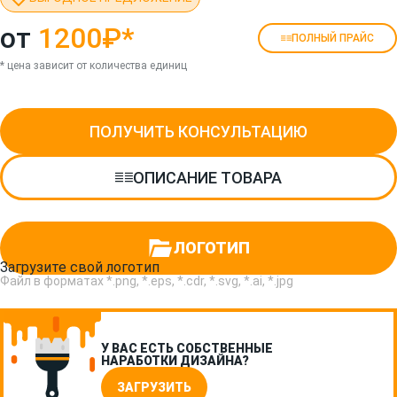
от
1200₽
*
ПОЛНЫЙ ПРАЙС
* цена зависит от количества единиц
ПОЛУЧИТЬ КОНСУЛЬТАЦИЮ
ОПИСАНИЕ ТОВАРА
ЛОГОТИП
Загрузите свой логотип
Файл в форматах *.png, *.eps, *.cdr, *.svg, *.ai, *.jpg
У ВАС ЕСТЬ СОБСТВЕННЫЕ
НАРАБОТКИ ДИЗАЙНА?
ЗАГРУЗИТЬ