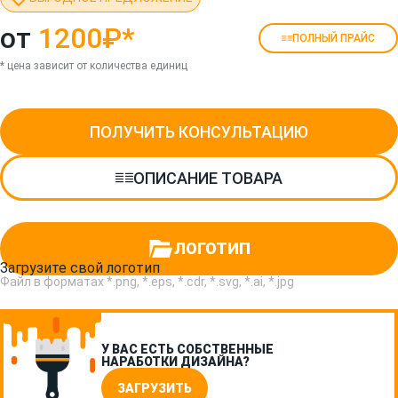
от
1200₽
*
ПОЛНЫЙ ПРАЙС
* цена зависит от количества единиц
ПОЛУЧИТЬ КОНСУЛЬТАЦИЮ
ОПИСАНИЕ ТОВАРА
ЛОГОТИП
Загрузите свой логотип
Файл в форматах *.png, *.eps, *.cdr, *.svg, *.ai, *.jpg
У ВАС ЕСТЬ СОБСТВЕННЫЕ
НАРАБОТКИ ДИЗАЙНА?
ЗАГРУЗИТЬ