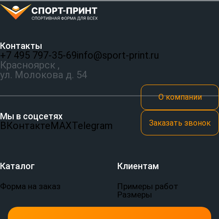
Контакты
+7 495 797‑35-69
info@sport-print.ru
Красноярск ,
ул. Молокова д. 54
О компании
Мы в соцсетях
Заказать звонок
ВКонтакте
MAX
Telegram
Каталог
Клиентам
Форма на заказ
Примеры работ
Размеры