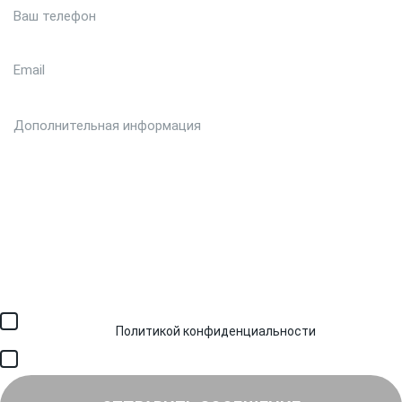
Загрузить файл (до 6 МБ)
Я соглашаюсь с обработкой персональных данных в
соответствии с
Политикой конфиденциальности
и получением
SMS для авторизации/сервисных уведомлений.
Я соглашаюсь на получение рассылки, информации об акциях и
специальных предложениях.