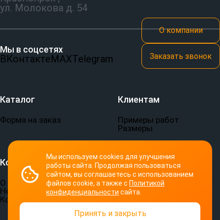
ул. Молокова д. 54
О компании
Мы в соцсетях
Заказать звонок
ВКонтакте
MAX
Telegram
Каталог
Клиентам
Форма на заказ
Примеры работ
Размеры
Мы используем cookies для улучшения
Компания
Документы
работы сайта. Продолжая пользоваться
сайтом, вы соглашаетесь с использованием
О компании
Пользовательское
файлов cookie, а также с
Политикой
Новости
соглашение
конфиденциальности
сайта.
Контакты
Политика
конфиденциальности
Принять и закрыть