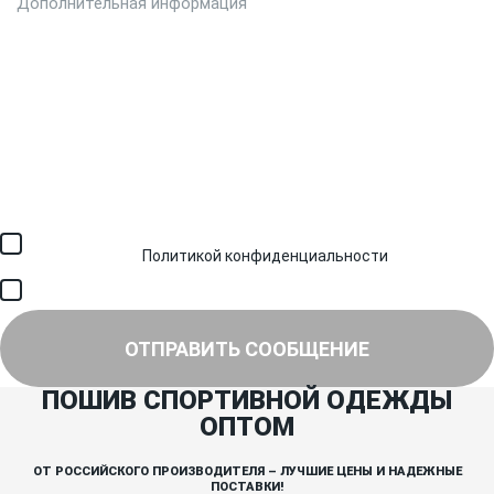
Загрузить файл (до 6 МБ)
Я соглашаюсь с обработкой персональных данных в
соответствии с
Политикой конфиденциальности
и получением
SMS для авторизации/сервисных уведомлений.
Я соглашаюсь на получение рассылки, информации об акциях и
специальных предложениях.
ОТПРАВИТЬ СООБЩЕНИЕ
ПОШИВ СПОРТИВНОЙ ОДЕЖДЫ
ОПТОМ
ОТ РОССИЙСКОГО ПРОИЗВОДИТЕЛЯ – ЛУЧШИЕ ЦЕНЫ И НАДЕЖНЫЕ
ПОСТАВКИ!