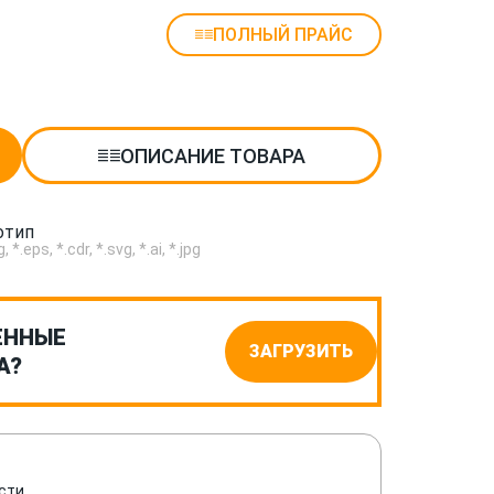
ПОЛНЫЙ ПРАЙС
ОПИСАНИЕ ТОВАРА
отип
.eps, *.cdr, *.svg, *.ai, *.jpg
ЕННЫЕ
ЗАГРУЗИТЬ
А?
сти