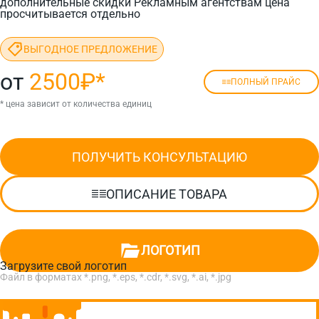
дополнительные скидки Рекламным агентствам цена
просчитывается отдельно
ВЫГОДНОЕ ПРЕДЛОЖЕНИЕ
от
2500₽
*
ПОЛНЫЙ ПРАЙС
* цена зависит от количества единиц
ПОЛУЧИТЬ КОНСУЛЬТАЦИЮ
ОПИСАНИЕ ТОВАРА
ЛОГОТИП
Загрузите свой логотип
Файл в форматах *.png, *.eps, *.cdr, *.svg, *.ai, *.jpg