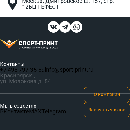
Москва, Дмитровское ш. 157, стр.
12БЦ ГЕФЕСТ
Контакты
+7 495 797‑35-69
info@sport-print.ru
Красноярск ,
ул. Молокова д. 54
О компании
Мы в соцсетях
Заказать звонок
ВКонтакте
MAX
Telegram