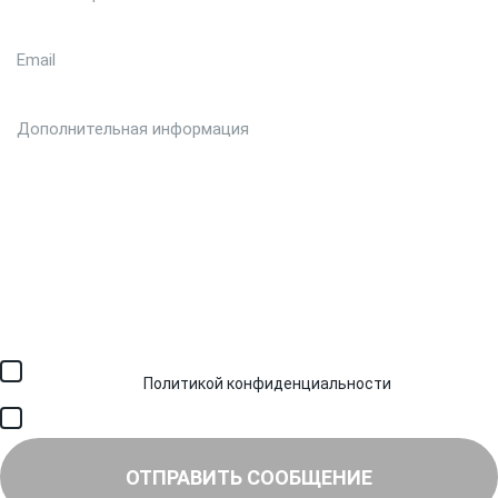
Загрузить файл (до 6 МБ)
Я соглашаюсь с обработкой персональных данных в
соответствии с
Политикой конфиденциальности
и получением
SMS для авторизации/сервисных уведомлений.
Я соглашаюсь на получение рассылки, информации об акциях и
специальных предложениях.
ОТПРАВИТЬ СООБЩЕНИЕ