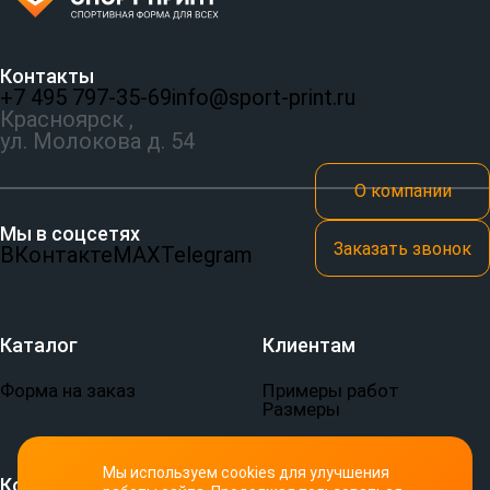
Контакты
+7 495 797‑35-69
info@sport-print.ru
Красноярск ,
ул. Молокова д. 54
О компании
Мы в соцсетях
Заказать звонок
ВКонтакте
MAX
Telegram
Каталог
Клиентам
Форма на заказ
Примеры работ
Размеры
Мы используем cookies для улучшения
Компания
Документы