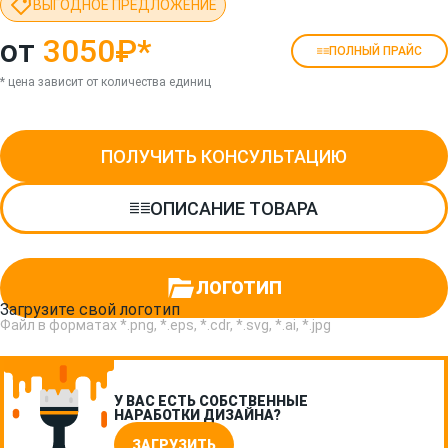
ВЫГОДНОЕ ПРЕДЛОЖЕНИЕ
от
3050₽
*
ПОЛНЫЙ ПРАЙС
* цена зависит от количества единиц
ПОЛУЧИТЬ КОНСУЛЬТАЦИЮ
ОПИСАНИЕ ТОВАРА
ЛОГОТИП
Загрузите свой логотип
Файл в форматах *.png, *.eps, *.cdr, *.svg, *.ai, *.jpg
У ВАС ЕСТЬ СОБСТВЕННЫЕ
НАРАБОТКИ ДИЗАЙНА?
ЗАГРУЗИТЬ