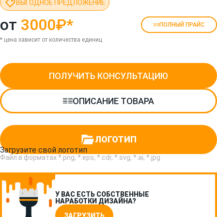
ВЫГОДНОЕ ПРЕДЛОЖЕНИЕ
от
3000₽
*
ПОЛНЫЙ ПРАЙС
* цена зависит от количества единиц
ПОЛУЧИТЬ КОНСУЛЬТАЦИЮ
ОПИСАНИЕ ТОВАРА
ЛОГОТИП
Загрузите свой логотип
Файл в форматах *.png, *.eps, *.cdr, *.svg, *.ai, *.jpg
У ВАС ЕСТЬ СОБСТВЕННЫЕ
НАРАБОТКИ ДИЗАЙНА?
ЗАГРУЗИТЬ