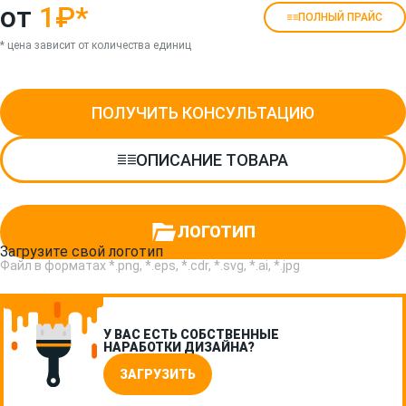
от
1₽
*
ПОЛНЫЙ ПРАЙС
* цена зависит от количества единиц
ПОЛУЧИТЬ КОНСУЛЬТАЦИЮ
ОПИСАНИЕ ТОВАРА
ЛОГОТИП
Загрузите свой логотип
Файл в форматах *.png, *.eps, *.cdr, *.svg, *.ai, *.jpg
У ВАС ЕСТЬ СОБСТВЕННЫЕ
НАРАБОТКИ ДИЗАЙНА?
ЗАГРУЗИТЬ