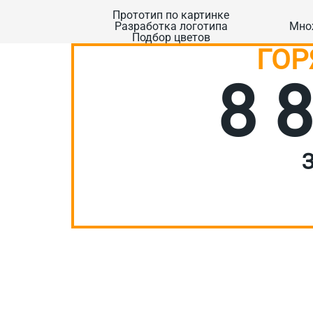
Прототип по картинке
Разработка логотипа
Мно
Подбор цветов
ГОР
8 
З
Или кратко оп