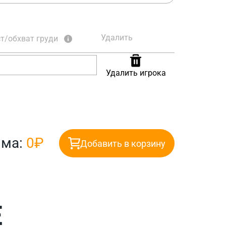
Удалить
т/обхват груди
Удалить игрока
мма:
0₽
Добавить в корзину
Е