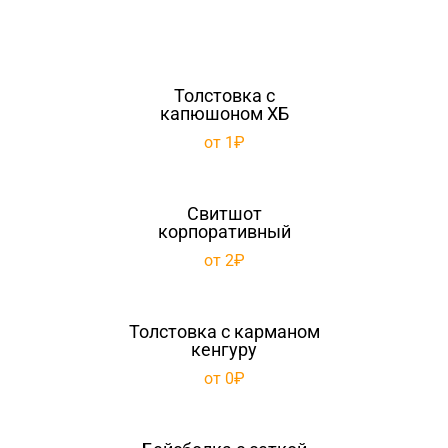
Толстовка с
капюшоном ХБ
от 1₽
Свитшот
корпоративный
от 2₽
Толстовка с карманом
кенгуру
от 0₽