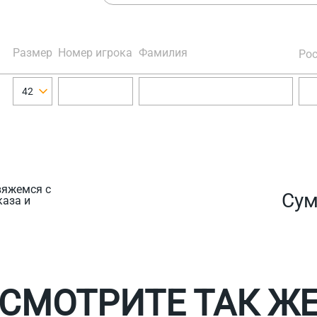
Размер
Номер игрока
Фамилия
Рос
42
вяжемся с
Су
каза и
СМОТРИТЕ ТАК Ж