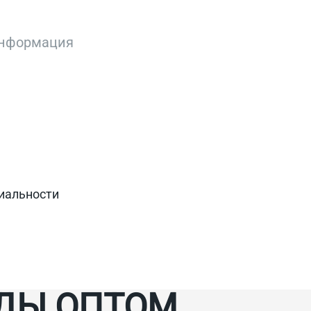
рузить файл (до 6 МБ)
иальности
и получением SMS для
х.
ДЫ ОПТОМ