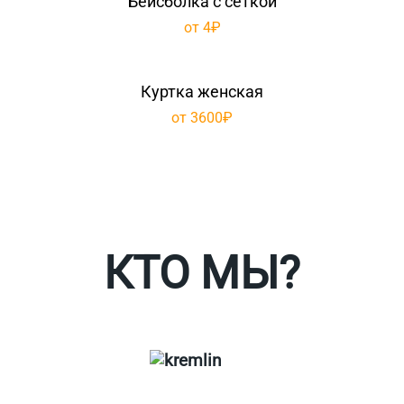
Бейсболка с сеткой
от 4₽
Куртка женская
от 3600₽
Таблица размеров
Ко
КТО МЫ?