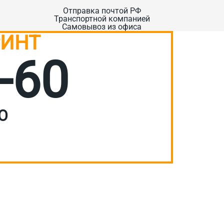
Отправка почтой РФ
Транспортной компанией
Самовывоз из офиса
РИНТ
-60
О
ОС
емся с вами :)