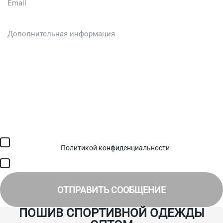
Загрузить файл (до 6 МБ)
Я соглашаюсь с обработкой персональных данных в
соответствии с
Политикой конфиденциальности
и получением
SMS для авторизации/сервисных уведомлений.
Я соглашаюсь на получение рассылки, информации об акциях и
специальных предложениях.
ОТПРАВИТЬ СООБЩЕНИЕ
ПОШИВ СПОРТИВНОЙ ОДЕЖДЫ