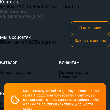
Контакты
+7 495 797‑35-69
info@sport-print.ru
Красноярск ,
ул. Молокова д. 54
О компании
Мы в соцсетях
Заказать звонок
ВКонтакте
MAX
Telegram
Каталог
Клиентам
Форма на заказ
Примеры работ
Размеры
Мы используем cookies для улучшения работы
Компания
Документы
сайта. Продолжая пользоваться сайтом, вы
соглашаетесь с использованием файлов cookie,
О компании
Пользовательское
а также с
Политикой конфиденциальности
Новости
соглашение
сайта.