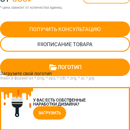
* цена зависит от количества единиц
ПОЛУЧИТЬ КОНСУЛЬТАЦИЮ
ОПИСАНИЕ ТОВАРА
ЛОГОТИП
Загрузите свой логотип
Файл в форматах *.png, *.eps, *.cdr, *.svg, *.ai, *.jpg
У ВАС ЕСТЬ СОБСТВЕННЫЕ
НАРАБОТКИ ДИЗАЙНА?
ЗАГРУЗИТЬ