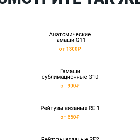
Анатомические
гамаши G11
от 1300₽
Гамаши
сублимационные G10
от 900₽
Рейтузы вязаные RE 1
от 650₽
Рейтузы вязаные RE2