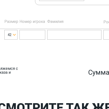
Размер
Номер игрока
Фамилия
Ро
42
вяжемся с
Сумма
каза и
СМОТРИТЕ ТАК Ж