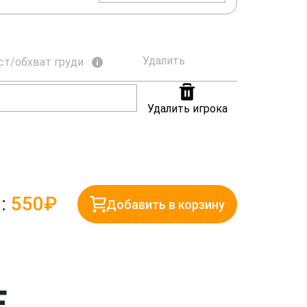
Удалить
ст/обхват груди
Удалить игрока
:
550₽
Добавить в корзину
Е