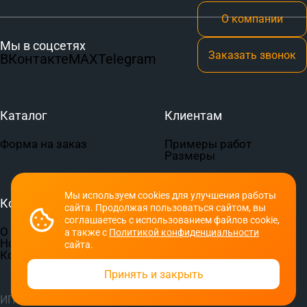
О компании
Мы в соцсетях
Заказать звонок
ВКонтакте
MAX
Telegram
Каталог
Клиентам
Форма на заказ
Примеры работ
Размеры
Мы используем cookies для улучшения работы
Компания
Документы
сайта. Продолжая пользоваться сайтом, вы
соглашаетесь с использованием файлов cookie,
О компании
Пользовательское
а также с
Политикой конфиденциальности
Новости
соглашение
сайта.
Контакты
Политика
конфиденциальности
Принять и закрыть
ИП Семериков П. В.
© 2026 СПОРТ-ПРИНТ. Все права