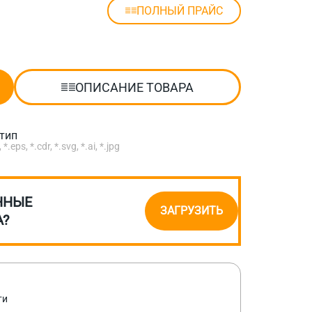
ПОЛНЫЙ ПРАЙС
ОПИСАНИЕ ТОВАРА
отип
eps, *.cdr, *.svg, *.ai, *.jpg
ННЫЕ
ЗАГРУЗИТЬ
А?
ти