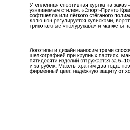
Утеплённая спортивная куртка на заказ
узнаваемым стилем. «Спорт-Принт» Крас
софтшелла или лёгкого стёганого полиэс
Капюшон регулируется кулисками, ворот
трикотажные «полурукава» и манжеты на
Логотипы и дизайн наносим тремя спос
шелкографией при крупных партиях. Маке
пятидесяти изделий отгружается за 5–10
и за рубеж. Макеты храним два года, по
фирменный цвет, надёжную защиту от хо
Ткани
Наши работы