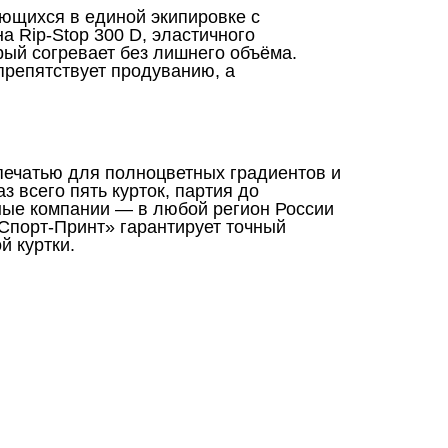
ающихся в единой экипировке с
 Rip-Stop 300 D, эластичного
орый согревает без лишнего объёма.
препятствует продуванию, а
печатью для полноцветных градиентов и
 всего пять курток, партия до
тные компании — в любой регион России
«Спорт-Принт» гарантирует точный
й куртки.
нтакты
О Спорт-Принт