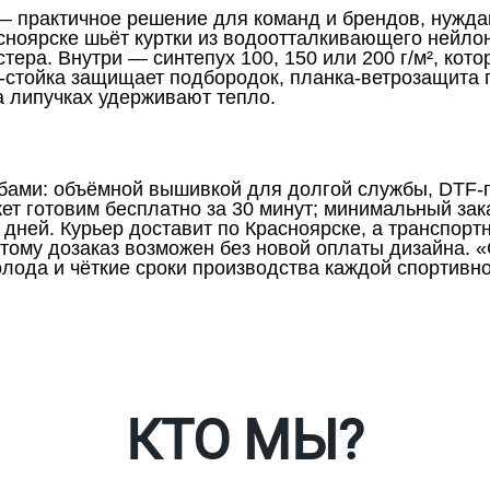
 — практичное решение для команд и брендов, нужд
ноярске шьёт куртки из водоотталкивающего нейлона
тера. Внутри — синтепух 100, 150 или 200 г/м², кот
-стойка защищает подбородок, планка-ветрозащита 
 липучках удерживают тепло.
обами: объёмной вышивкой для долгой службы, DTF-
т готовим бесплатно за 30 минут; минимальный заказ
 дней. Курьер доставит по Красноярске, а транспор
этому дозаказ возможен без новой оплаты дизайна. 
лода и чёткие сроки производства каждой спортивно
Таблица размеров
Ко
КТО МЫ?