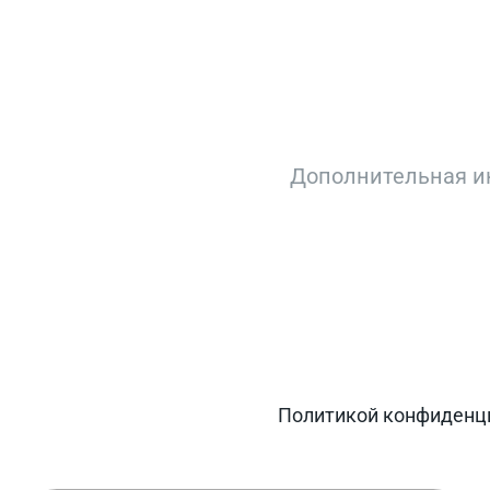
АДАЙТЕ ВАШ ВОПР
ишите ситуацию. Мы очень быстро свяж
Заг
ьных данных в соответствии с
Политикой конфиденц
.
, информации об акциях и специальных предложения