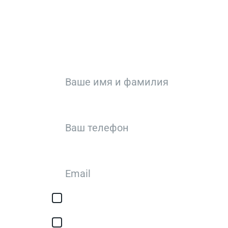
З
Или кратко оп
Я соглашаюсь с обработкой персонал
авторизации/сервисных уведомлений
Я соглашаюсь на получение рассылки