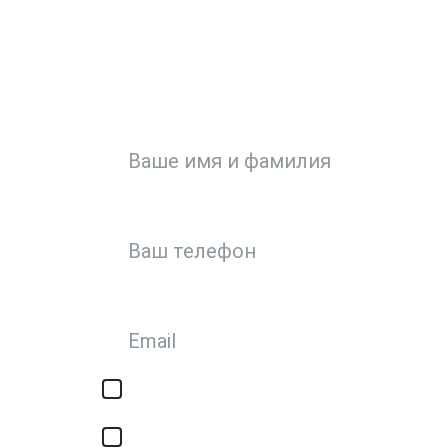
ЗА
Или кратко опи
Я соглашаюсь с обработкой персонал
авторизации/сервисных уведомлений
Я соглашаюсь на получение рассылки