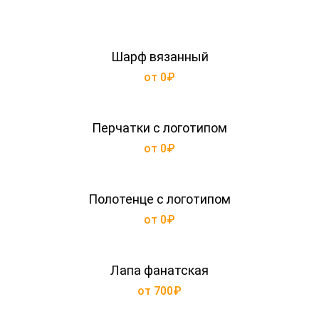
Шарф вязанный
от 0₽
Перчатки с логотипом
от 0₽
Полотенце с логотипом
от 0₽
Лапа фанатская
от 700₽