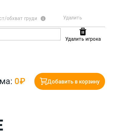
Удалить
ст/обхват груди
Удалить игрока
ма:
0₽
Добавить в корзину
Е