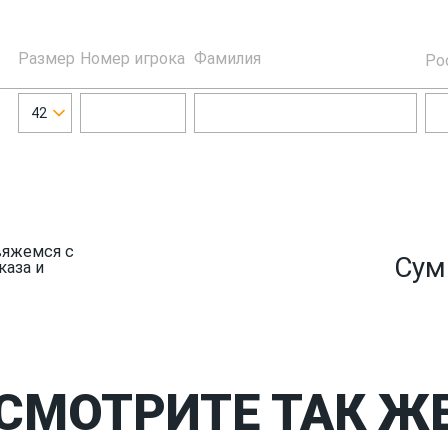
Размер
Номер игрока
Фамилия
Ро
42
вяжемся с
Сум
каза и
СМОТРИТЕ ТАК Ж