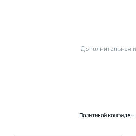
ДАЙТЕ ВАШ ВОПР
шите ситуацию. Мы очень быстро свя
Заг
ьных данных в соответствии с
Политикой конфиден
.
, информации об акциях и специальных предложения