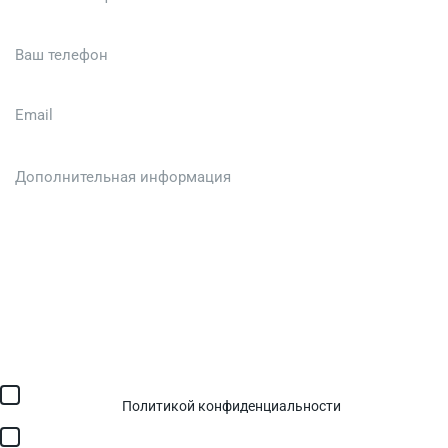
Загрузить файл (до 6 МБ)
Я соглашаюсь с обработкой персональных данных в
соответствии с
Политикой конфиденциальности
и получением
SMS для авторизации/сервисных уведомлений.
Я соглашаюсь на получение рассылки, информации об акциях и