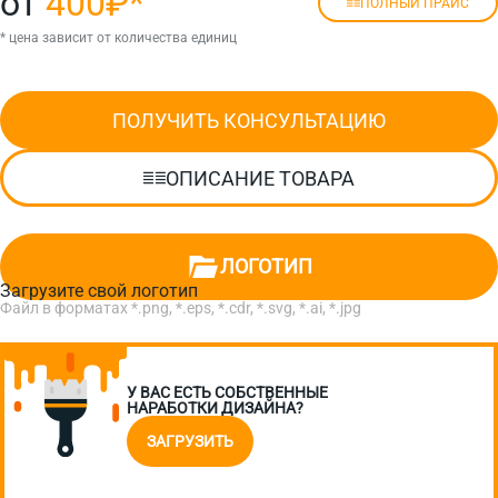
от
400₽
*
ПОЛНЫЙ ПРАЙС
* цена зависит от количества единиц
ПОЛУЧИТЬ КОНСУЛЬТАЦИЮ
ОПИСАНИЕ ТОВАРА
ЛОГОТИП
Загрузите свой логотип
Файл в форматах *.png, *.eps, *.cdr, *.svg, *.ai, *.jpg
У ВАС ЕСТЬ СОБСТВЕННЫЕ
НАРАБОТКИ ДИЗАЙНА?
ЗАГРУЗИТЬ