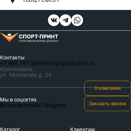
Контакты
+7 495 797‑35-69
info@sport-print.ru
Красноярск ,
ул. Молокова д. 54
О компании
Мы в соцсетях
Заказать звонок
ВКонтакте
MAX
Telegram
Каталог
Клиентам