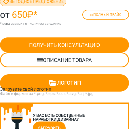
ВЫГОДНОЕ ПРЕДЛОЖЕНИЕ
от
650₽
*
ПОЛНЫЙ ПРАЙС
* цена зависит от количества единиц
ПОЛУЧИТЬ КОНСУЛЬТАЦИЮ
ОПИСАНИЕ ТОВАРА
ЛОГОТИП
Загрузите свой логотип
Файл в форматах *.png, *.eps, *.cdr, *.svg, *.ai, *.jpg
У ВАС ЕСТЬ СОБСТВЕННЫЕ
НАРАБОТКИ ДИЗАЙНА?
ЗАГРУЗИТЬ