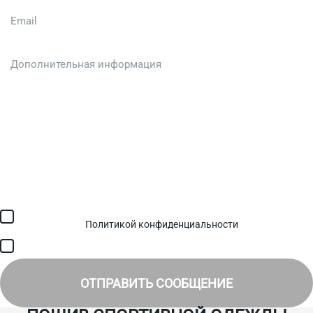
Загрузить файл (до 6 МБ)
Я соглашаюсь с обработкой персональных данных в
соответствии с
Политикой конфиденциальности
и получением
SMS для авторизации/сервисных уведомлений.
Я соглашаюсь на получение рассылки, информации об акциях и
специальных предложениях.
ОТПРАВИТЬ СООБЩЕНИЕ