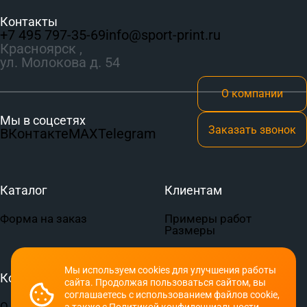
Контакты
+7 495 797‑35-69
info@sport-print.ru
Красноярск ,
ул. Молокова д. 54
О компании
Мы в соцсетях
Заказать звонок
ВКонтакте
MAX
Telegram
Каталог
Клиентам
Форма на заказ
Примеры работ
Размеры
Мы используем cookies для улучшения работы
Компания
Документы
сайта. Продолжая пользоваться сайтом, вы
соглашаетесь с использованием файлов cookie,
О компании
Пользовательское