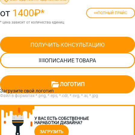
от
1400₽
*
ПОЛНЫЙ ПРАЙС
* цена зависит от количества единиц
ПОЛУЧИТЬ КОНСУЛЬТАЦИЮ
ОПИСАНИЕ ТОВАРА
ЛОГОТИП
Загрузите свой логотип
Файл в форматах *.png, *.eps, *.cdr, *.svg, *.ai, *.jpg
У ВАС ЕСТЬ СОБСТВЕННЫЕ
НАРАБОТКИ ДИЗАЙНА?
ЗАГРУЗИТЬ