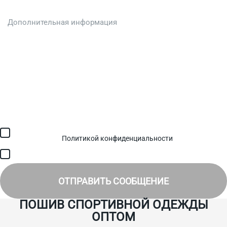
Загрузить файл (до 6 МБ)
Я соглашаюсь с обработкой персональных данных в
соответствии с
Политикой конфиденциальности
и получением
SMS для авторизации/сервисных уведомлений.
Я соглашаюсь на получение рассылки, информации об акциях и
специальных предложениях.
ОТПРАВИТЬ СООБЩЕНИЕ
ПОШИВ СПОРТИВНОЙ ОДЕЖДЫ
ОПТОМ