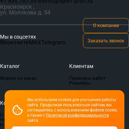
+7 495 797‑35-69
info@sport-print.ru
Красноярск ,
ул. Молокова д. 54
О компании
Мы в соцсетях
Заказать звонок
ВКонтакте
MAX
Telegram
Каталог
Клиентам
Форма на заказ
Примеры работ
Размеры
Мы используем cookies для улучшения работы
Компания
Документы
сайта. Продолжая пользоваться сайтом, вы
соглашаетесь с использованием файлов cookie,
О компании
Пользовательское
а также с
Политикой конфиденциальности
Новости
соглашение
сайта.
Контакты
Политика