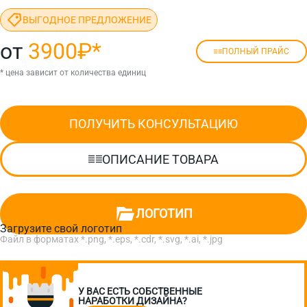
ВЫГОДНОЕ ПРЕДЛОЖЕНИЕ
от
3900₽
*
ПОЛНЫЙ ПРАЙС
* цена зависит от количества единиц
ПОЛУЧИТЬ КОНСУЛЬТАЦИЮ
ОПИСАНИЕ ТОВАРА
ЛОГОТИП
Загрузите свой логотип
Файл в форматах *.png, *.eps, *.cdr, *.svg, *.ai, *.jpg
У ВАС ЕСТЬ СОБСТВЕННЫЕ
НАРАБОТКИ ДИЗАЙНА?