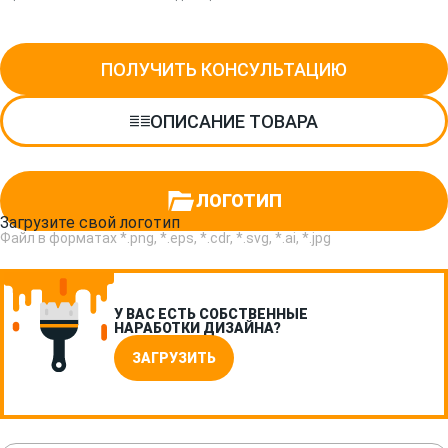
ПОЛУЧИТЬ КОНСУЛЬТАЦИЮ
ОПИСАНИЕ ТОВАРА
ЛОГОТИП
Загрузите свой логотип
Файл в форматах *.png, *.eps, *.cdr, *.svg, *.ai, *.jpg
У ВАС ЕСТЬ СОБСТВЕННЫЕ
НАРАБОТКИ ДИЗАЙНА?
ЗАГРУЗИТЬ